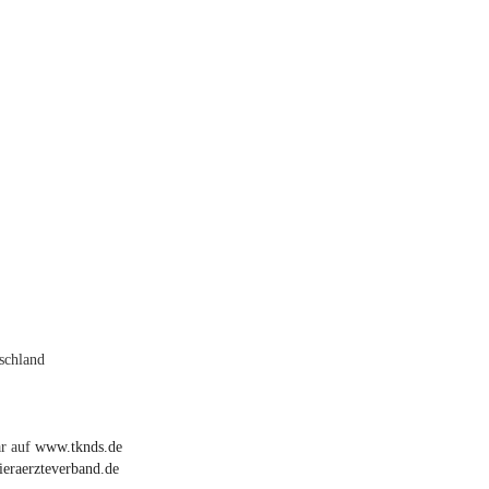
tschland
ar auf
www.tknds.de
eraerzteverband.de